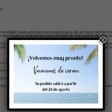
or
endado para aplicaciones logísticas y de almacenamiento,
inales que no requieren una calidad de impresión de alta re
X
cto diseñado para el etiquetado de información multifunci
ción de tinta (tanto eb negro, como multicolor) y láser, te
 a + 80ºC
/25mm
/25mm
ollo es compatible con: Cab: Epson Colorwork: Sato: Primera