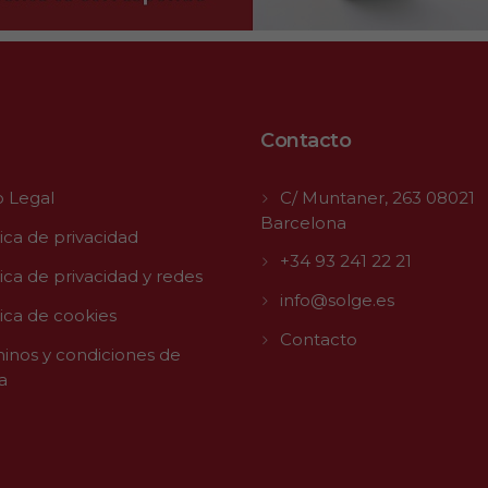
Contacto
o Legal
C/ Muntaner, 263 08021
Barcelona
tica de privacidad
+34 93 241 22 21
tica de privacidad y redes
info@solge.es
tica de cookies
Contacto
inos y condiciones de
a