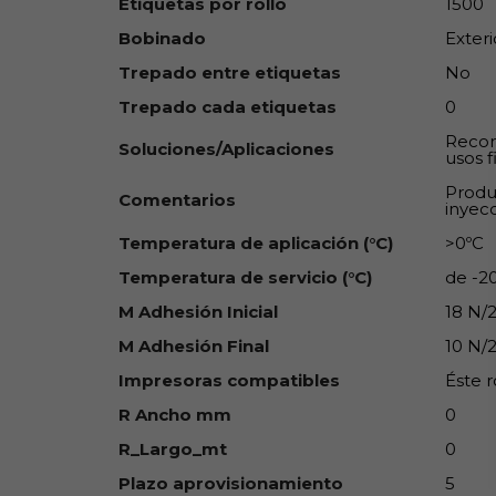
Etiquetas por rollo
1500
Bobinado
Exteri
Trepado entre etiquetas
No
Trepado cada etiquetas
0
Recom
Soluciones/Aplicaciones
usos f
Produ
Comentarios
inyec
Temperatura de aplicación (°C)
>0ºC
Temperatura de servicio (°C)
de -20
M Adhesión Inicial
18 N
M Adhesión Final
10 N
Impresoras compatibles
Éste r
R Ancho mm
0
R_Largo_mt
0
Plazo aprovisionamiento
5