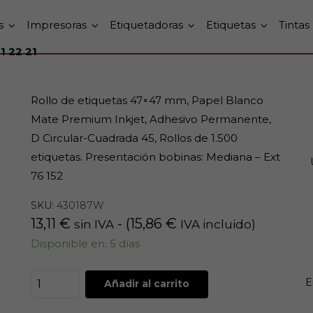
s
Impresoras
Etiquetadoras
Etiquetas
Tintas
1 22 21
Rollo de etiquetas 47×47 mm, Papel Blanco
Mate Premium Inkjet, Adhesivo Permanente,
D Circular-Cuadrada 45, Rollos de 1.500
etiquetas. Presentación bobinas: Mediana – Ext
76 152
SKU:
430187W
13,11
€
- (
15,86
€
sin IVA
IVA incluido)
Disponible en: 5 días
E
Añadir al carrito