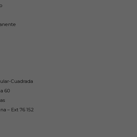
o
anente
cular-Cuadrada
 a 60
as
na – Ext 76 152