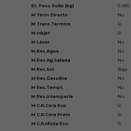
Et. Peso Rollo (kg)
0,485
M Térm Directo
No
M Trans.Termica
Sí
M Inkjet
Sí
M Láser
No
M Res.Agua
No
M Res.Ag.Salada
No
M Res.Sol
Baja
M Res.Gasolina
No
M Res.Tempt.
No
M Res.Intemperie
No
M C.R.Cera Eco
Sí
M C.R.Cera Prem
Sí
M C.R.Mixta Eco
Sí