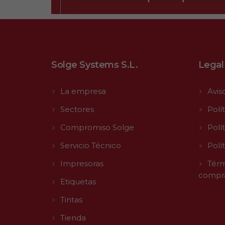
Solge Systems S.L.
Legal
La empresa
Avis
Sectores
Polí
Compromiso Solge
Polí
Servicio Técnico
Polí
Impresoras
Térm
compr
Etiquetas
Tintas
Tienda