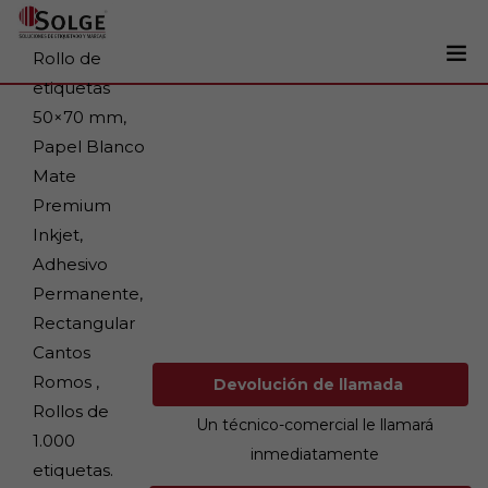
Rollo de
etiquetas
Soluciones
50×70 mm,
0
Papel Blanco
Impresoras
Mate
Etiquetadoras
Premium
Etiquetas
Inkjet,
Adhesivo
Tintas
Permanente,
Lectores
Rectangular
Marcaje
Cantos
Romos ,
Devolución de llamada
Servicios
Rollos de
Un técnico-comercial le llamará
+34 93 241 22 21
1.000
inmediatamente
etiquetas.