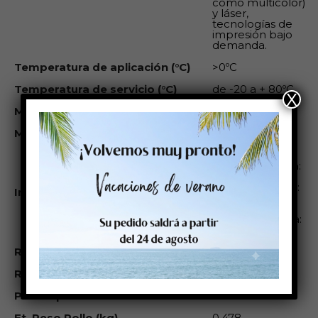
como multicolor)
y láser,
tecnologías de
impresión bajo
demanda.
Temperatura de aplicación (°C)
>0ºC
Temperatura de servicio (°C)
de -20 a + 80ºC
X
M Adhesión Inicial
18 N/25mm
M Adhesión Final
10 N/25mm
Éste rollo es
compatible con:
Cab: Epson
Colorwork: Sato:
Impresoras compatibles
Primera:
VipColor:
SwifColor: Zebra:
Godex:
R Ancho mm
0
R_Largo_mt
0
Plazo aprovisionamiento
10
Et. Peso Rollo (kg)
0,478