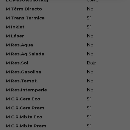
M Térm Directo
No
M Trans.Termica
Sí
M Inkjet
Sí
M Láser
No
M Res.Agua
No
M Res.Ag.Salada
No
M Res.Sol
Baja
M Res.Gasolina
No
M Res.Tempt.
No
M Res.Intemperie
No
M C.R.Cera Eco
Sí
M C.R.Cera Prem
Sí
M C.R.Mixta Eco
Sí
M C.R.Mixta Prem
Sí