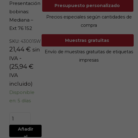
Presentación
Presupuesto personalizado
bobinas:
Precios especiales según cantidades de
Mediana –
compra
Ext 76 152
Muestras gratuitas
SKU:
430015W
21,44
€
sin
Envío de muestras gratuitas de etiquetas
-
IVA
impresas
(
25,94
€
IVA
incluido)
Disponible
en: 5 días
Añadir
al