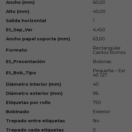
Ancho (mm)
60,00
Alto (mm)
40,00
Salida horizontal
1
Et_Sep_Ver
4,450
Ancho papel soporte (mm)
63,00
Rectangular
Formato
Cantos Romos
Et_Presentación
Bobinas
Pequeña – Ext
Et_Bob_Tipo
40 127
Diámetro interior (mm)
40
Diámetro exterior (mm)
96
Etiquetas por rollo
750
Bobinado
Exterior
Trepado entre etiquetas
No
Trepado cada etiquetas
0