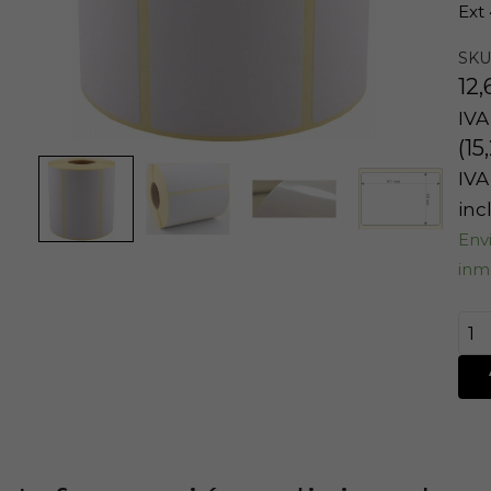
Ext
SKU
12
IVA
(
15
IVA
inc
Env
inm