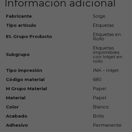
Información adicional
Fabricante
Solge
Tipo artículo
Etiquetas
Etiquetas en
Et. Grupo Producto
Rollo
Etiquetas
imprimibles
Subgrupo
con Inkjet en
rollo
Tipo impresión
INK – Inkjet
Código material
680
M Grupo Material
Papel
Material
Papel
Color
Blanco
Acabado
Brillo
Adhesivo
Permanente