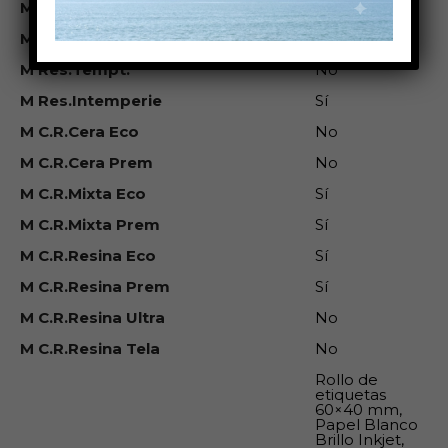
M Res.Sol
Baja
M Res.Gasolina
No
M Res.Tempt.
No
M Res.Intemperie
Sí
M C.R.Cera Eco
No
M C.R.Cera Prem
No
M C.R.Mixta Eco
Sí
M C.R.Mixta Prem
Sí
M C.R.Resina Eco
Sí
M C.R.Resina Prem
Sí
M C.R.Resina Ultra
No
M C.R.Resina Tela
No
Rollo de
etiquetas
60×40 mm,
Papel Blanco
Brillo Inkjet,