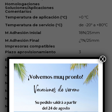
Homologaciones
Soluciones/Aplicaciones
Comentarios
Temperatura de aplicación (°C)
>0 ºC
Temperatura de servicio (°C)
de -20º a +80ºC
M Adhesión Inicial
18N/25mm
M Adhesión Final
¿?N/25mm
Impresoras compatibles
Plazo aprovisionamiento
3
X
Et. Peso Rollo (kg)
0,321
M Térm Directo
No
M Trans.Termica
Sí
M Inkjet
Sí
M Láser
No
M Res.Agua
Media
M Res.Ag.Salada
No