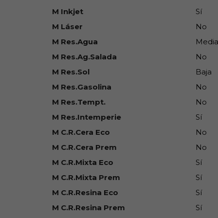
M Inkjet
Sí
M Láser
No
M Res.Agua
Medi
M Res.Ag.Salada
No
M Res.Sol
Baja
M Res.Gasolina
No
M Res.Tempt.
No
M Res.Intemperie
Sí
M C.R.Cera Eco
No
M C.R.Cera Prem
No
M C.R.Mixta Eco
Sí
M C.R.Mixta Prem
Sí
M C.R.Resina Eco
Sí
M C.R.Resina Prem
Sí