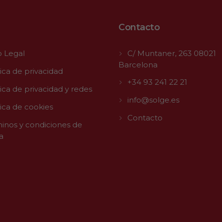
Contacto
o Legal
C/ Muntaner, 263 08021
Barcelona
tica de privacidad
+34 93 241 22 21
tica de privacidad y redes
info@solge.es
tica de cookies
Contacto
inos y condiciones de
a