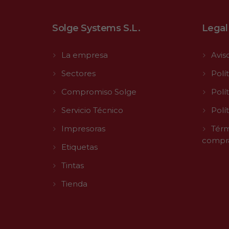
Solge Systems S.L.
Legal
La empresa
Avis
Sectores
Polí
Compromiso Solge
Polí
Servicio Técnico
Polí
Impresoras
Térm
compr
Etiquetas
Tintas
Tienda