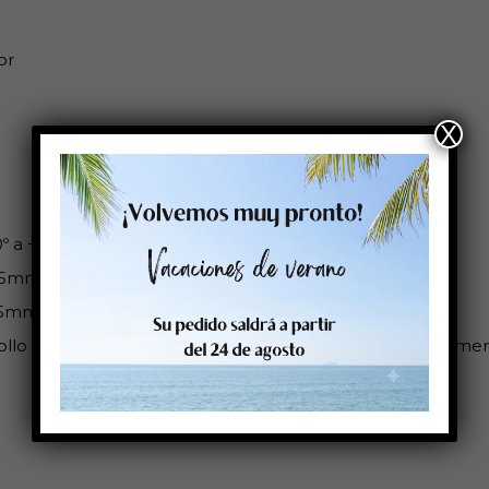
or
X
0º a +80ºC
25mm
25mm
ollo es compatible con: Cab: Epson Colorwork: Sato: Primera