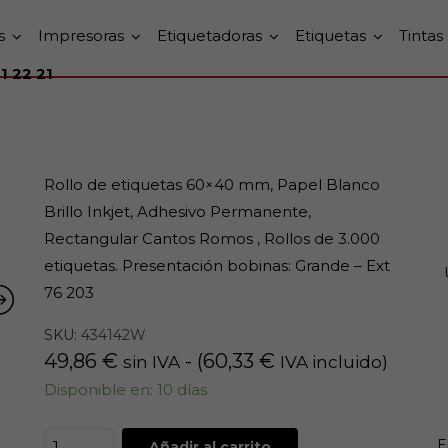
s
Impresoras
Etiquetadoras
Etiquetas
Tintas
1 22 21
Rollo de etiquetas 60×40 mm, Papel Blanco
Brillo Inkjet, Adhesivo Permanente,
Rectangular Cantos Romos , Rollos de 3.000
etiquetas. Presentación bobinas: Grande – Ext
76 203
SKU:
434142W
49,86
€
- (
60,33
€
sin IVA
IVA incluido)
Disponible en: 10 días
E
Añadir al carrito