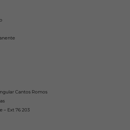
o
anente
ngular Cantos Romos
as
e – Ext 76 203