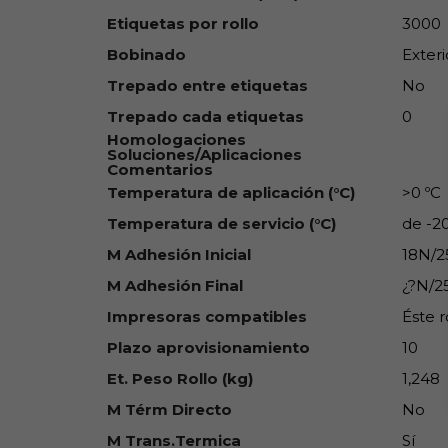
Etiquetas por rollo
3000
Bobinado
Exteri
Trepado entre etiquetas
No
Trepado cada etiquetas
0
Homologaciones
Soluciones/Aplicaciones
Comentarios
Temperatura de aplicación (°C)
>0 ºC
Temperatura de servicio (°C)
de -2
M Adhesión Inicial
18N/
M Adhesión Final
¿?N/
Impresoras compatibles
Éste r
Plazo aprovisionamiento
10
Et. Peso Rollo (kg)
1,248
M Térm Directo
No
M Trans.Termica
Sí