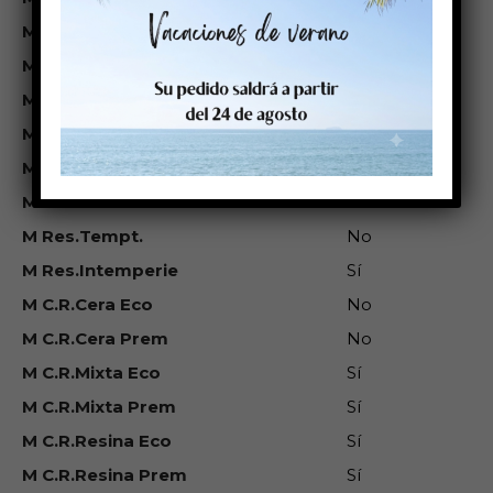
M Inkjet
Sí
M Láser
No
M Res.Agua
Media
M Res.Ag.Salada
No
M Res.Sol
Baja
M Res.Gasolina
No
M Res.Tempt.
No
M Res.Intemperie
Sí
M C.R.Cera Eco
No
M C.R.Cera Prem
No
M C.R.Mixta Eco
Sí
M C.R.Mixta Prem
Sí
M C.R.Resina Eco
Sí
M C.R.Resina Prem
Sí