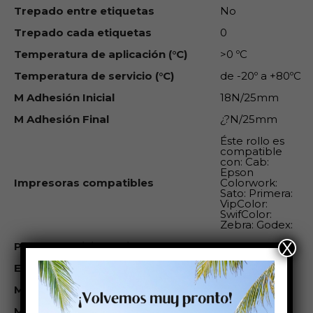
Trepado entre etiquetas
No
Trepado cada etiquetas
0
Temperatura de aplicación (°C)
>0 ºC
Temperatura de servicio (°C)
de -20º a +80ºC
M Adhesión Inicial
18N/25mm
M Adhesión Final
¿?N/25mm
Éste rollo es
compatible
con: Cab:
Epson
Impresoras compatibles
Colorwork:
Sato: Primera:
VipColor:
SwifColor:
Zebra: Godex:
X
Plazo aprovisionamiento
10
Et. Peso Rollo (kg)
1,622
M Térm Directo
No
M Trans.Termica
Sí