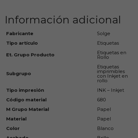
Información adicional
Fabricante
Solge
Tipo artículo
Etiquetas
Etiquetas en
Et. Grupo Producto
Rollo
Etiquetas
imprimibles
Subgrupo
con Inkjet en
rollo
Tipo impresión
INK – Inkjet
Código material
680
M Grupo Material
Papel
Material
Papel
Color
Blanco
Acabado
Brillo