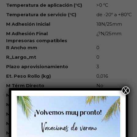
Temperatura de aplicación (°C)
>0 ºC
Temperatura de servicio (°C)
de -20º a +80ºC
M Adhesión Inicial
18N/25mm
M Adhesión Final
¿?N/25mm
Impresoras compatibles
R Ancho mm
0
R_Largo_mt
0
Plazo aprovisionamiento
3
Et. Peso Rollo (kg)
0,016
M Térm Directo
No
X
M Trans.Termica
Sí
M Inkjet
Sí
M Láser
No
M Res.Agua
Media
M Res.Ag.Salada
No