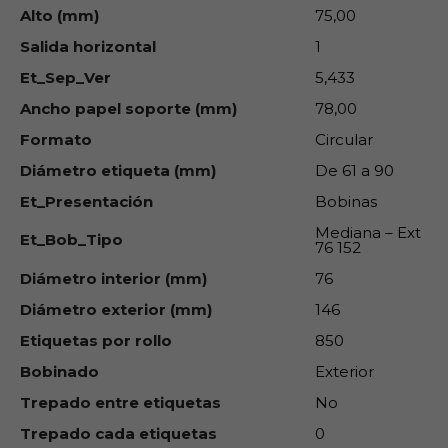
Alto (mm)
75,00
Salida horizontal
1
Et_Sep_Ver
5,433
Ancho papel soporte (mm)
78,00
Formato
Circular
Diámetro etiqueta (mm)
De 61 a 90
Et_Presentación
Bobinas
Mediana – Ext
Et_Bob_Tipo
76 152
Diámetro interior (mm)
76
Diámetro exterior (mm)
146
Etiquetas por rollo
850
Bobinado
Exterior
Trepado entre etiquetas
No
Trepado cada etiquetas
0