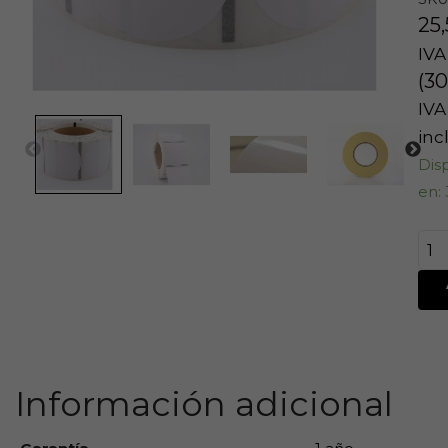
25
IVA
(
30
IVA
inc
Dis
en: 
Información adicional