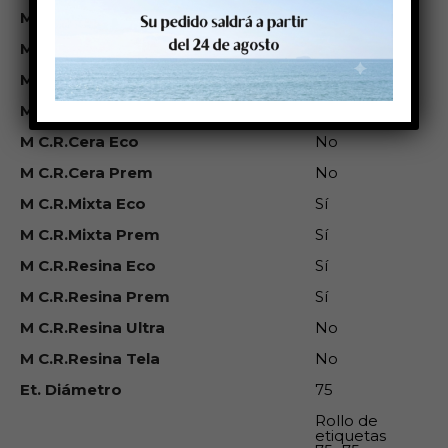
M Res.Sol
Baja
M Res.Gasolina
No
M Res.Tempt.
No
M Res.Intemperie
Sí
M C.R.Cera Eco
No
M C.R.Cera Prem
No
M C.R.Mixta Eco
Sí
M C.R.Mixta Prem
Sí
M C.R.Resina Eco
Sí
M C.R.Resina Prem
Sí
M C.R.Resina Ultra
No
M C.R.Resina Tela
No
Et. Diámetro
75
Rollo de
etiquetas