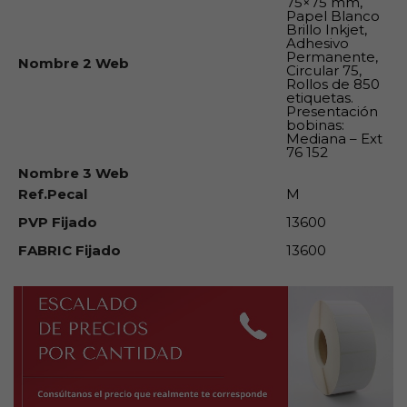
75×75 mm,
Papel Blanco
Brillo Inkjet,
Adhesivo
Permanente,
Nombre 2 Web
Circular 75,
Rollos de 850
etiquetas.
Presentación
bobinas:
Mediana – Ext
76 152
Nombre 3 Web
Ref.Pecal
M
PVP Fijado
13600
FABRIC Fijado
13600