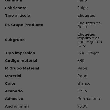
Garantía
1 año
Fabricante
Solge
Tipo artículo
Etiquetas
Etiquetas en
Et. Grupo Producto
Rollo
Etiquetas
imprimibles
Subgrupo
con Inkjet en
rollo
Tipo impresión
INK – Inkjet
Código material
680
M Grupo Material
Papel
Material
Papel
Color
Blanco
Acabado
Brillo
Adhesivo
Permanente
Ancho (mm)
75,00