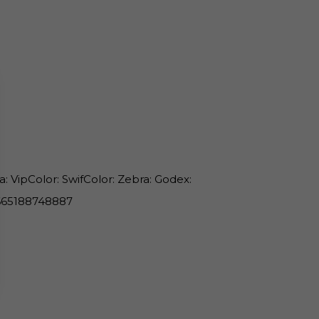
: VipColor: SwifColor: Zebra: Godex:
665188748887