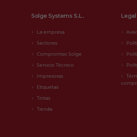
Solge Systems S.L.
Legal
La empresa
Avis
Sectores
Polí
Compromiso Solge
Polí
Servicio Técnico
Polí
Impresoras
Térm
compr
Etiquetas
Tintas
Tienda