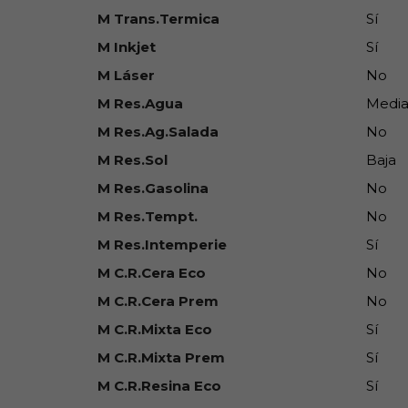
M Trans.Termica
Sí
M Inkjet
Sí
M Láser
No
M Res.Agua
Medi
M Res.Ag.Salada
No
M Res.Sol
Baja
M Res.Gasolina
No
M Res.Tempt.
No
M Res.Intemperie
Sí
M C.R.Cera Eco
No
M C.R.Cera Prem
No
M C.R.Mixta Eco
Sí
M C.R.Mixta Prem
Sí
M C.R.Resina Eco
Sí