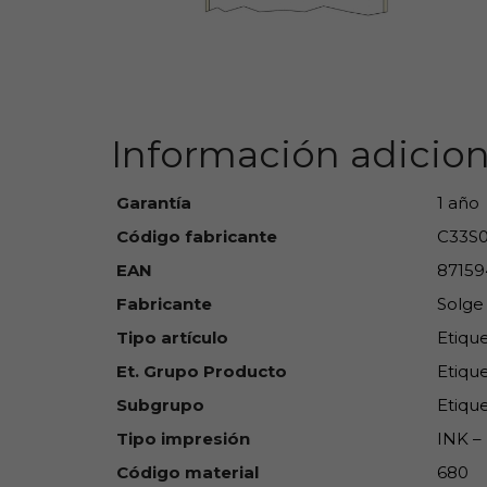
Información adicion
Garantía
1 año
Código fabricante
C33S0
EAN
87159
Fabricante
Solge
Tipo artículo
Etiqu
Et. Grupo Producto
Etique
Subgrupo
Etique
Tipo impresión
INK – 
Código material
680