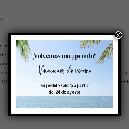
or
X
0º a +80ºC
25mm
25mm
ollo es compatible con: Cab: Epson Colorwork: Sato: Primera
 C33S045721 – 8715946547374 Priemra DTM 074888HIS – 