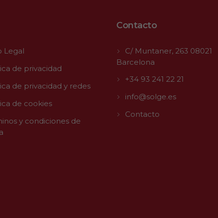
Contacto
o Legal
C/ Muntaner, 263 08021
Barcelona
tica de privacidad
+34 93 241 22 21
tica de privacidad y redes
info@solge.es
tica de cookies
Contacto
inos y condiciones de
a