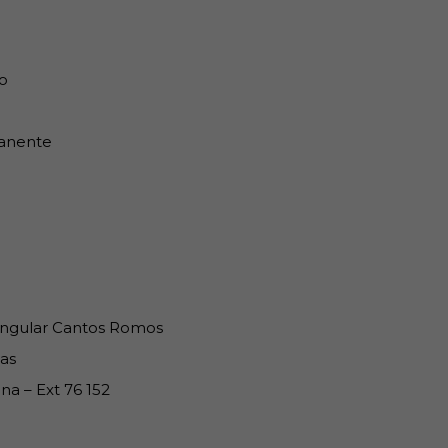
o
anente
ngular Cantos Romos
as
na – Ext 76 152