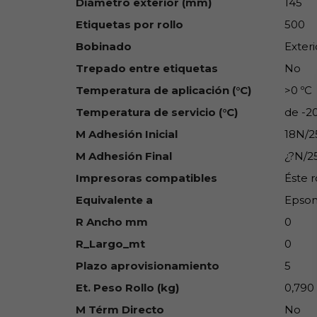
Diámetro exterior (mm)
145
Etiquetas por rollo
500
Bobinado
Exteri
Trepado entre etiquetas
No
Temperatura de aplicación (°C)
>0 ºC
Temperatura de servicio (°C)
de -2
M Adhesión Inicial
18N/
M Adhesión Final
¿?N/
Impresoras compatibles
Éste r
Equivalente a
Epson
R Ancho mm
0
R_Largo_mt
0
Plazo aprovisionamiento
5
Et. Peso Rollo (kg)
0,790
M Térm Directo
No