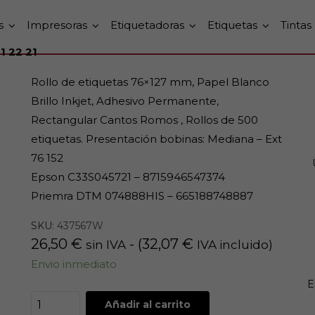
s
Impresoras
Etiquetadoras
Etiquetas
Tintas
1 22 21
Rollo de etiquetas 76×127 mm, Papel Blanco
Brillo Inkjet, Adhesivo Permanente,
Rectangular Cantos Romos , Rollos de 500
etiquetas. Presentación bobinas: Mediana – Ext
76 152
Epson C33S045721 – 8715946547374
Priemra DTM 074888HIS – 665188748887
SKU:
437567W
26,50
€
- (
32,07
€
sin IVA
IVA incluido)
Envio inmediato
E
Añadir al carrito