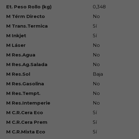
Et. Peso Rollo (kg)
0,348
M Térm Directo
No
M Trans.Termica
Sí
M Inkjet
Sí
M Láser
No
M Res.Agua
No
M Res.Ag.Salada
No
M Res.Sol
Baja
M Res.Gasolina
No
M Res.Tempt.
No
M Res.Intemperie
No
M C.R.Cera Eco
Sí
M C.R.Cera Prem
Sí
M C.R.Mixta Eco
Sí