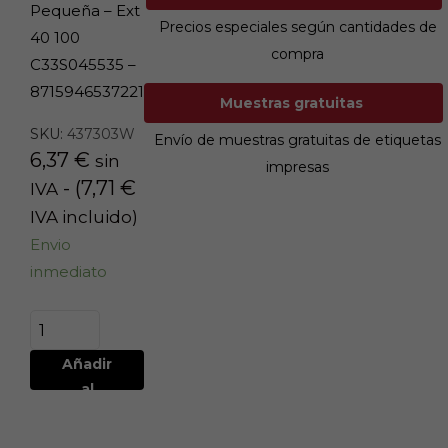
Pequeña – Ext
Precios especiales según cantidades de
40 100
compra
C33S045535 –
8715946537221
Muestras gratuitas
SKU:
437303W
Envío de muestras gratuitas de etiquetas
6,37
€
sin
impresas
- (
7,71
€
IVA
IVA incluido)
Envio
inmediato
Añadir
al
carrito