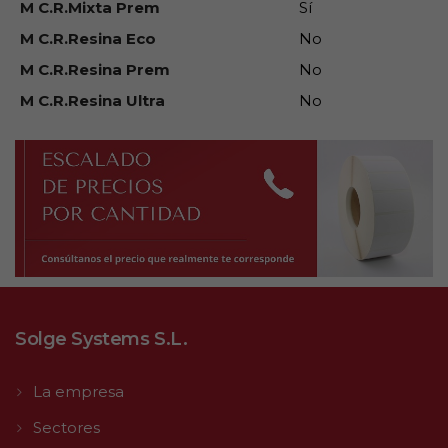
M C.R.Mixta Prem
Sí
M C.R.Resina Eco
No
M C.R.Resina Prem
No
M C.R.Resina Ultra
No
Solge Systems S.L.
La empresa
Sectores