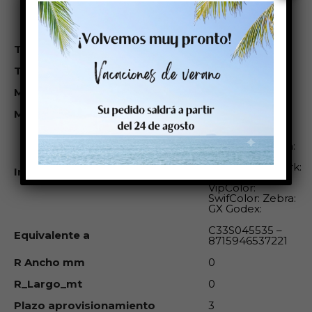
tecnologías de
impresión bajo
demanda.
Temperatura de aplicación (°C)
>0ºC
Temperatura de servicio (°C)
de -20 a + 80ºC
M Adhesión Inicial
18 N/25mm
M Adhesión Final
10 N/25mm
Éste rollo es
compatible con:
Cab: Mach1
Epson Colorwork:
Impresoras compatibles
Sato: Primera:
VipColor:
SwifColor: Zebra:
GX Godex:
C33S045535 –
Equivalente a
8715946537221
R Ancho mm
0
R_Largo_mt
0
Plazo aprovisionamiento
3