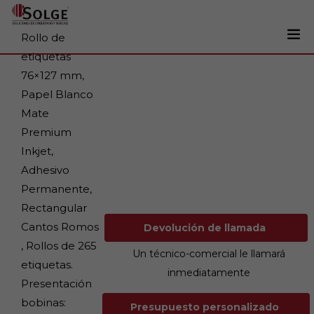
Rollo de
etiquetas
Soluciones
76×127 mm,
0
Papel Blanco
Impresoras
Mate
Etiquetadoras
Premium
Etiquetas
Inkjet,
Adhesivo
Tintas
Permanente,
Lectores
Rectangular
Marcaje
Cantos Romos
Devolución de llamada
, Rollos de 265
Servicios
Un técnico-comercial le llamará
etiquetas.
inmediatamente
+34 93 241 22 21
Presentación
bobinas:
Presupuesto personalizado