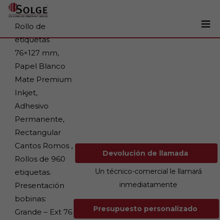
Rollo de
etiquetas
Soluciones
76×127 mm,
0
Papel Blanco
Impresoras
Mate Premium
Etiquetadoras
Inkjet,
Etiquetas
Adhesivo
Permanente,
Tintas
Rectangular
Lectores
Cantos Romos ,
Devolución de llamada
Marcaje
Rollos de 960
Un técnico-comercial le llamará
etiquetas.
Servicios
inmediatamente
Presentación
+34 93 241 22 21
bobinas:
Presupuesto personalizado
Grande – Ext 76