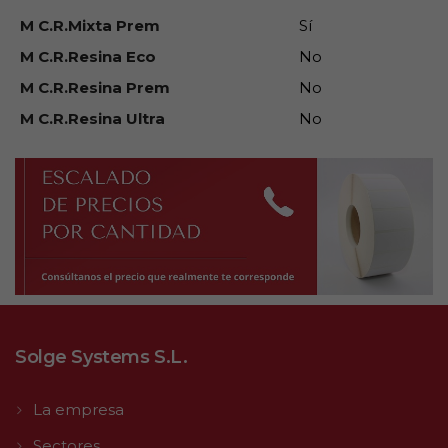
M C.R.Mixta Prem
Sí
M C.R.Resina Eco
No
M C.R.Resina Prem
No
M C.R.Resina Ultra
No
Solge Systems S.L.
La empresa
Sectores