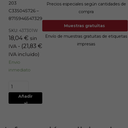
203
Precios especiales según cantidades de
C33S045726 –
compra
8715946547329
Muestras gratuitas
SKU:
437301W
Envío de muestras gratuitas de etiquetas
18,04
€
sin
impresas
- (
21,83
€
IVA
IVA incluido)
Envio
inmediato
Añadir
al
carrito