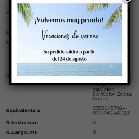
demanda.
Temperatura de aplicación (°C)
>0ºC
Temperatura de servicio (°C)
de -20 a + 80ºC
M Adhesión Inicial
18 N/25mm
M Adhesión Final
10 N/25mm
Éste rollo es
compatible con:
Cab: Serie A,
Serie A+, Serie
Hermes, Serie
Impresoras compatibles
Squix Epson
Colorwork: Sato:
Primera:
VipColor:
SwifColor: Zebra:
Godex:
C33S045726 –
Equivalente a
8715946547329
R Ancho mm
0
R_Largo_mt
0