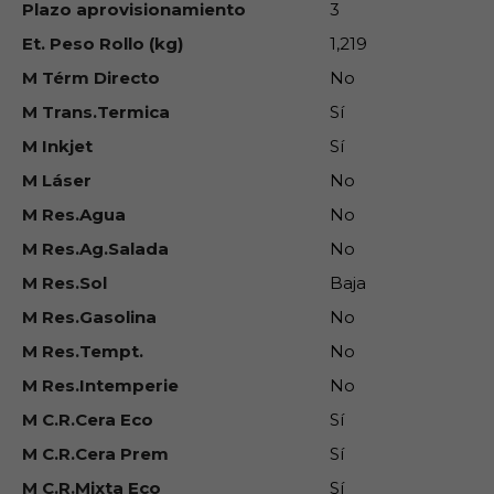
Plazo aprovisionamiento
3
Et. Peso Rollo (kg)
1,219
M Térm Directo
No
M Trans.Termica
Sí
M Inkjet
Sí
M Láser
No
M Res.Agua
No
M Res.Ag.Salada
No
M Res.Sol
Baja
M Res.Gasolina
No
M Res.Tempt.
No
M Res.Intemperie
No
M C.R.Cera Eco
Sí
M C.R.Cera Prem
Sí
M C.R.Mixta Eco
Sí