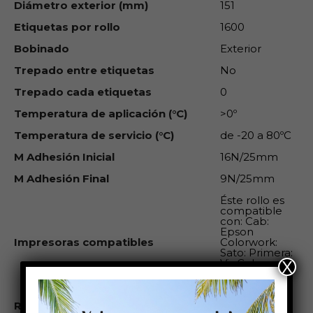
Diámetro exterior (mm)
151
Etiquetas por rollo
1600
Bobinado
Exterior
Trepado entre etiquetas
No
Trepado cada etiquetas
0
Temperatura de aplicación (°C)
>0º
Temperatura de servicio (°C)
de -20 a 80ºC
M Adhesión Inicial
16N/25mm
M Adhesión Final
9N/25mm
Éste rollo es
compatible
con: Cab:
Epson
Impresoras compatibles
Colorwork:
Sato: Primera:
VipColor:
X
SwifColor:
Zebra: Godex:
R Ancho mm
0