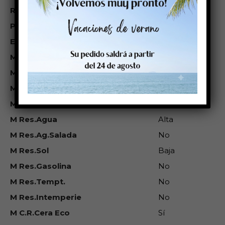
R_Largo_mt
0
Plazo aprovisionamiento
10
Et. Peso Rollo (kg)
0,875
M Térm Directo
No
M Trans.Termica
Sí
M Inkjet
Sí
M Láser
No
M Res.Agua
Alta
M Res.Ag.Salada
No
M Res.Sol
Baja
M Res.Gasolina
No
M Res.Tempt.
No
M Res.Intemperie
No
M C.R.Cera Eco
Sí