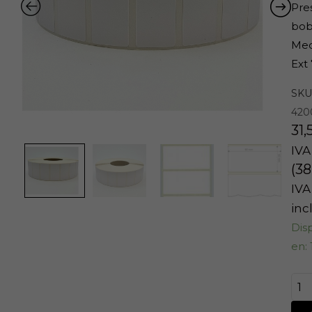
Pre
bob
Med
Ext 
SKU
42
31,
IVA
(
38
IVA
inc
Dis
en: 