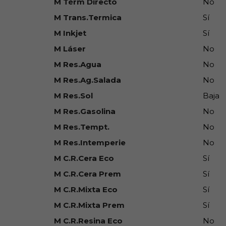
M Térm Directo
No
M Trans.Termica
Sí
M Inkjet
Sí
M Láser
No
M Res.Agua
No
M Res.Ag.Salada
No
M Res.Sol
Baja
M Res.Gasolina
No
M Res.Tempt.
No
M Res.Intemperie
No
M C.R.Cera Eco
Sí
M C.R.Cera Prem
Sí
M C.R.Mixta Eco
Sí
M C.R.Mixta Prem
Sí
M C.R.Resina Eco
No