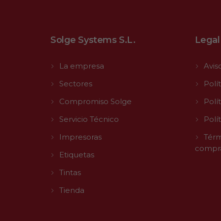
Solge Systems S.L.
Legal
La empresa
Avis
Sectores
Polí
Compromiso Solge
Polí
Servicio Técnico
Polí
Impresoras
Térm
compr
Etiquetas
Tintas
Tienda