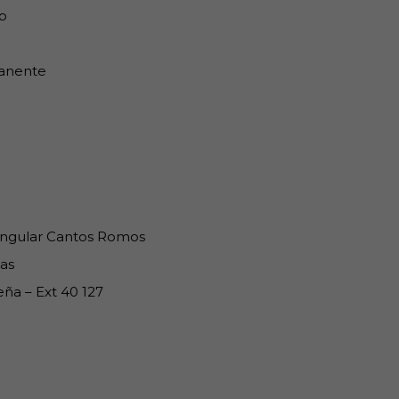
o
anente
ngular Cantos Romos
as
ña – Ext 40 127