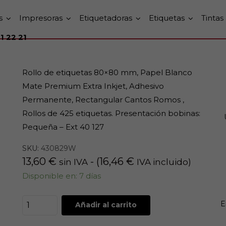
s
Impresoras
Etiquetadoras
Etiquetas
Tintas
1 22 21
Rollo de etiquetas 80×80 mm, Papel Blanco
Mate Premium Extra Inkjet, Adhesivo
Permanente, Rectangular Cantos Romos ,
Rollos de 425 etiquetas. Presentación bobinas:
Pequeña – Ext 40 127
SKU:
430829W
13,60
€
- (
16,46
€
sin IVA
IVA incluido)
Disponible en: 7 días
E
Añadir al carrito