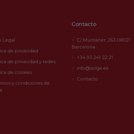
Contacto
o Legal
C/ Muntaner, 263 08021
Barcelona
tica de privacidad
+34 93 241 22 21
tica de privacidad y redes
info@solge.es
tica de cookies
Contacto
inos y condiciones de
a