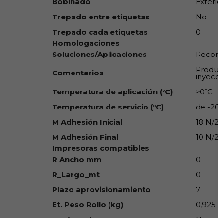
Bobinado
Exteri
Trepado entre etiquetas
No
Trepado cada etiquetas
0
Homologaciones
Soluciones/Aplicaciones
Recom
Produ
Comentarios
inyec
Temperatura de aplicación (°C)
>0ºC
Temperatura de servicio (°C)
de -20
M Adhesión Inicial
18 N
M Adhesión Final
10 N
Impresoras compatibles
R Ancho mm
0
R_Largo_mt
0
Plazo aprovisionamiento
7
Et. Peso Rollo (kg)
0,925