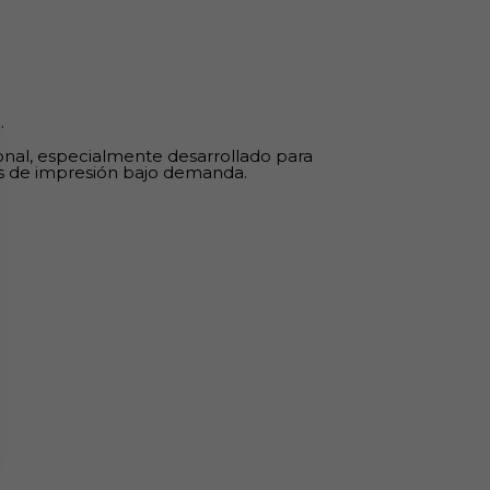
.
onal, especialmente desarrollado para
ías de impresión bajo demanda.