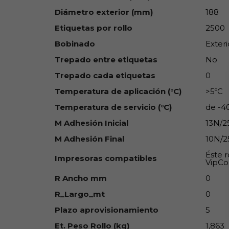
Diámetro exterior (mm)
188
Etiquetas por rollo
2500
Bobinado
Exteri
Trepado entre etiquetas
No
Trepado cada etiquetas
0
Temperatura de aplicación (°C)
>5ºC
Temperatura de servicio (°C)
de -4
M Adhesión Inicial
13N/
M Adhesión Final
10N/
Éste r
Impresoras compatibles
VipCol
R Ancho mm
0
R_Largo_mt
0
Plazo aprovisionamiento
5
Et. Peso Rollo (kg)
1,863