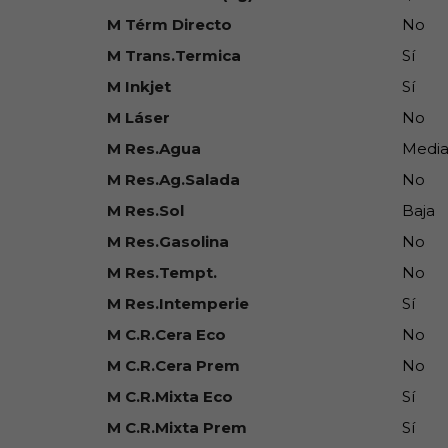
M Térm Directo
No
M Trans.Termica
Sí
M Inkjet
Sí
M Láser
No
M Res.Agua
Medi
M Res.Ag.Salada
No
M Res.Sol
Baja
M Res.Gasolina
No
M Res.Tempt.
No
M Res.Intemperie
Sí
M C.R.Cera Eco
No
M C.R.Cera Prem
No
M C.R.Mixta Eco
Sí
M C.R.Mixta Prem
Sí