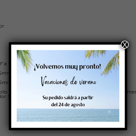
or
X
0º a +100ºC
25mm
25mm
ollo es compatible con: Cab: Serie A, Serie A+, Serie Herme
or: SwifColor: Zebra: Godex: