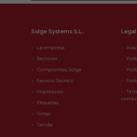
Solge Systems S.L.
Legal
La empresa
Avis
Sectores
Polí
Compromiso Solge
Polí
Servicio Técnico
Polí
Impresoras
Térm
compr
Etiquetas
Tintas
Tienda