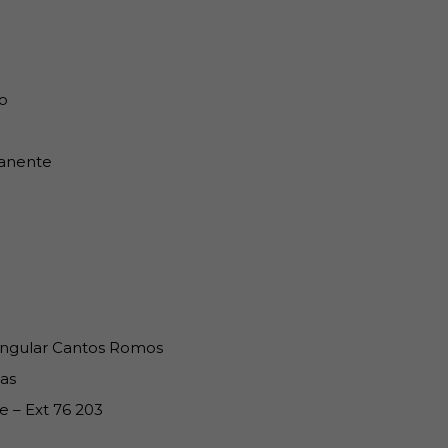
o
anente
ngular Cantos Romos
as
e – Ext 76 203