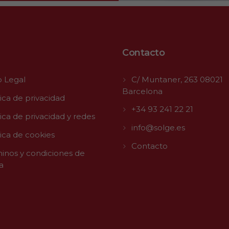
Contacto
o Legal
C/ Muntaner, 263 08021
Barcelona
tica de privacidad
+34 93 241 22 21
tica de privacidad y redes
info@solge.es
tica de cookies
Contacto
inos y condiciones de
a