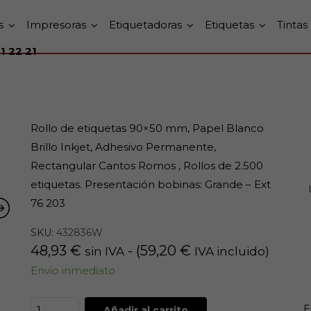
s
Impresoras
Etiquetadoras
Etiquetas
Tintas
1 22 21
Rollo de etiquetas 90×50 mm, Papel Blanco
Brillo Inkjet, Adhesivo Permanente,
Rectangular Cantos Romos , Rollos de 2.500
etiquetas. Presentación bobinas: Grande – Ext
76 203
SKU:
432836W
48,93
€
- (
59,20
€
sin IVA
IVA incluido)
Envio inmediato
E
Añadir al carrito