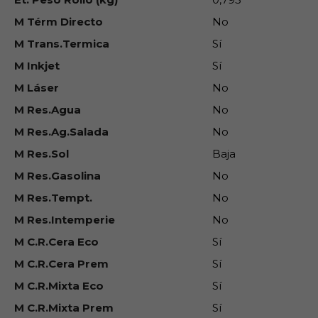
M Térm Directo
No
M Trans.Termica
Sí
M Inkjet
Sí
M Láser
No
M Res.Agua
No
M Res.Ag.Salada
No
M Res.Sol
Baja
M Res.Gasolina
No
M Res.Tempt.
No
M Res.Intemperie
No
M C.R.Cera Eco
Sí
M C.R.Cera Prem
Sí
M C.R.Mixta Eco
Sí
M C.R.Mixta Prem
Sí