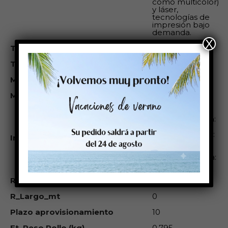
como multicolor)
y láser,
tecnologías de
impresión bajo
demanda.
X
Temperatura de aplicación (°C)
>0ºC
Temperatura de servicio (°C)
de -20 a + 80ºC
M Adhesión Inicial
18 N/25mm
M Adhesión Final
10 N/25mm
Éste rollo es
compatible con:
Cab: Epson
Colorwork: Sato:
Impresoras compatibles
Primera:
VipColor:
SwifColor: Zebra:
Godex:
R Ancho mm
0
R_Largo_mt
0
Plazo aprovisionamiento
10
Et. Peso Rollo (kg)
0,795