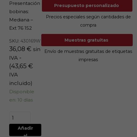
Presentación
Presupuesto personalizado
bobinas:
Precios especiales según cantidades de
Mediana –
compra
Ext 76 152
Muestras gratuitas
SKU:
430169W
36,08
€
sin
Envío de muestras gratuitas de etiquetas
-
IVA
impresas
(
43,65
€
IVA
incluido)
Disponible
en: 10 días
Añadir
al