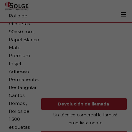
Rollo de
etiquetas
Soluciones
90×50 mm,
0
Papel Blanco
Impresoras
Mate
Etiquetadoras
Premium
Etiquetas
Inkjet,
Adhesivo
Tintas
Permanente,
Lectores
Rectangular
Marcaje
Cantos
Romos ,
Devolución de llamada
Servicios
Rollos de
Un técnico-comercial le llamará
+34 93 241 22 21
1.300
inmediatamente
etiquetas.