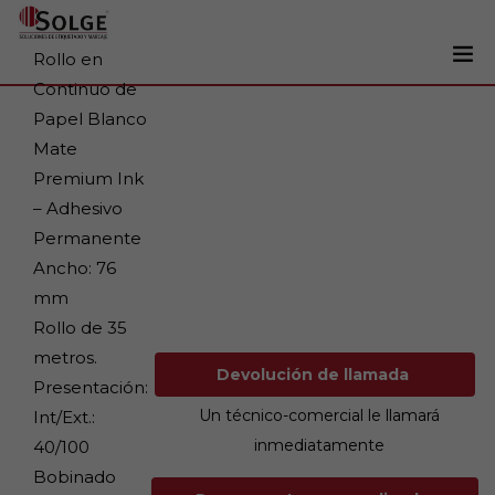
Rollo en
Continuo de
Soluciones
Papel Blanco
0
Mate
Impresoras
Premium Ink
Etiquetadoras
– Adhesivo
Etiquetas
Permanente
Ancho: 76
Tintas
mm
Lectores
Rollo de 35
Marcaje
metros.
Devolución de llamada
Presentación:
Servicios
Un técnico-comercial le llamará
Int/Ext.:
+34 93 241 22 21
inmediatamente
40/100
Bobinado