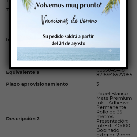
Trepado entre etiquetas
No
Trepado cada etiquetas
0
Éste rollo es
compatible
con: Cab:
Mach1 Epson
Colorwork:
Impresoras compatibles
Sato: Primera:
VipColor:
SwifColor:
Zebra: GX
Godex:
C33S045418 –
Equivalente a
8715946527055
Plazo aprovisionamiento
3
Papel Blanco
Mate Premium
Ink – Adhesivo
Permanente
Rollo de 35
metros.
Descripción 2
Presentación:
Int/Ext.: 40/100
Bobinado
Exterior. 2 mm