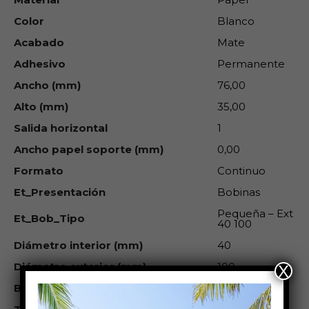
Color
Blanco
Acabado
Mate
Adhesivo
Permanente
Ancho (mm)
76,00
Alto (mm)
35,00
Salida horizontal
1
Ancho papel soporte (mm)
0,00
Formato
Continuo
Et_Presentación
Bobinas
Pequeña – Ext
Et_Bob_Tipo
40 100
Diámetro interior (mm)
40
Diámetro exterior (mm)
100
X
Bobinado
Exterior