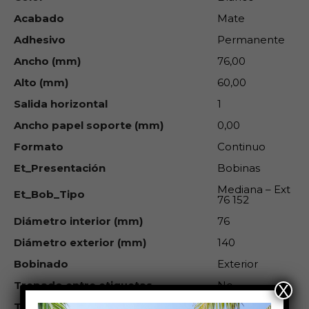
Acabado
Mate
Adhesivo
Permanente
Ancho (mm)
76,00
Alto (mm)
60,00
Salida horizontal
1
Ancho papel soporte (mm)
0,00
Formato
Continuo
Et_Presentación
Bobinas
Mediana – Ext
Et_Bob_Tipo
76 152
Diámetro interior (mm)
76
Diámetro exterior (mm)
140
Bobinado
Exterior
Trepado entre etiquetas
No
X
Trepado cada etiquetas
0