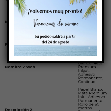
Éste rollo es
compatible
con: Cab:
Epson
Impresoras compatibles
Colorwork:
Sato: Primera:
VipColor:
SwifColor:
Zebra: Godex:
Plazo aprovisionamiento
7
Rollo de
Etiquetas
76×0/0, Papel
Blanco Mate
Nombre 2 Web
Premium
Inkjet,
Adhesivo
Permanente,
Continuo
Papel Blanco
Mate Premium
Ink – Adhesivo
Permanente
Rollo de 60
metros.
Descripción 2