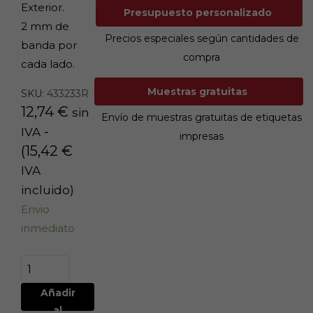
Exterior.
Presupuesto personalizado
2 mm de
Precios especiales según cantidades de
banda por
compra
cada lado.
Muestras gratuitas
SKU:
433233R
12,74
€
sin
Envío de muestras gratuitas de etiquetas
-
IVA
impresas
(
15,42
€
IVA
incluido)
Envio
inmediato
Añadir
al