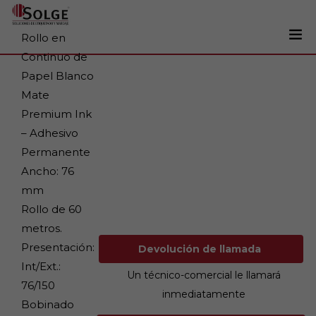
Rollo en
Continuo de
Soluciones
Papel Blanco
0
Mate
Impresoras
Premium Ink
Etiquetadoras
– Adhesivo
Etiquetas
Permanente
Ancho: 76
Tintas
mm
Lectores
Rollo de 60
Marcaje
metros.
Presentación:
Devolución de llamada
Servicios
Int/Ext.:
Un técnico-comercial le llamará
+34 93 241 22 21
76/150
inmediatamente
Bobinado