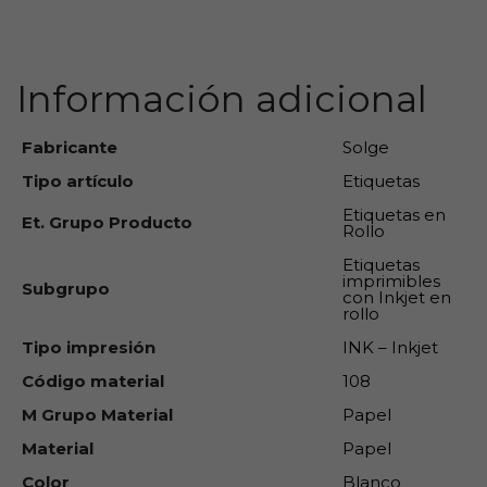
carrito
Información adicional
Fabricante
Solge
Tipo artículo
Etiquetas
Etiquetas en
Et. Grupo Producto
Rollo
Etiquetas
imprimibles
Subgrupo
con Inkjet en
rollo
Tipo impresión
INK – Inkjet
Código material
108
M Grupo Material
Papel
Material
Papel
Color
Blanco