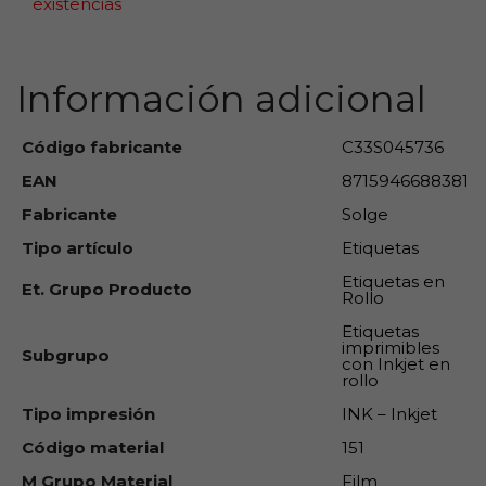
existencias
Información adicional
Código fabricante
C33S045736
EAN
8715946688381
Fabricante
Solge
Tipo artículo
Etiquetas
Etiquetas en
Et. Grupo Producto
Rollo
Etiquetas
imprimibles
Subgrupo
con Inkjet en
rollo
Tipo impresión
INK – Inkjet
Código material
151
M Grupo Material
Film