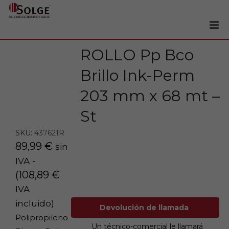
ROLLO Pp Bco
Soluciones
0
Brillo Ink-Perm
Impresoras
Etiquetadoras
203 mm x 68 mt –
Etiquetas
St
Tintas
SKU:
437621R
Lectores
89,99
€
sin
-
IVA
Marcaje
(
108,89
€
Servicios
IVA
+34 93 241 22 21
incluido)
Devolución de llamada
Polipropileno
Un técnico-comercial le llamará