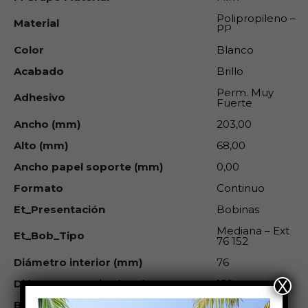
Polipropileno –
Material
PP
Color
Blanco
Acabado
Brillo
Perm. Muy
Adhesivo
Fuerte
Ancho (mm)
203,00
Alto (mm)
68,00
Ancho papel soporte (mm)
0,00
Formato
Continuo
Et_Presentación
Bobinas
Mediana – Ext
Et_Bob_Tipo
76 152
Diámetro interior (mm)
76
Diámetro exterior (mm)
152
X
Bobinado
Exterior