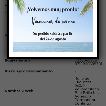
Trepado entre etiquetas
No
Trepado cada etiquetas
0
Éste rollo es
compatible
con: Cab:
Epson
Impresoras compatibles
Colorwork:
Sato: Primera:
VipColor:
SwifColor:
Zebra: Godex:
Epason:
Equivalente a
C33S045736 /
8715946688381
Plazo aprovisionamiento
7
Rollo de
Etiquetas
0x0/0,
Polipropileno
Nombre 2 Web
Bco Brillo Ink,
Adhesivo
Permanente,
Continuo