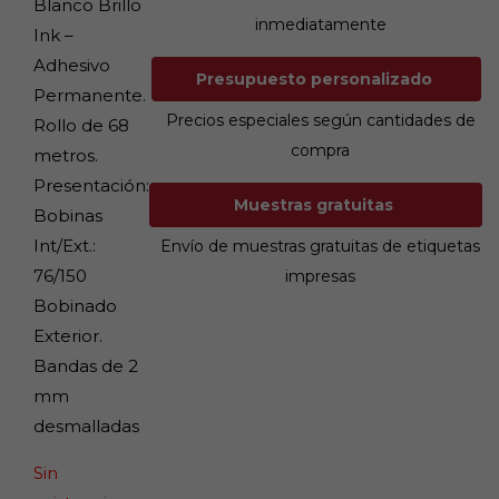
Blanco Brillo
inmediatamente
Ink –
Adhesivo
Presupuesto personalizado
Permanente.
Precios especiales según cantidades de
Rollo de 68
compra
metros.
Presentación:
Muestras gratuitas
Bobinas
Int/Ext.:
Envío de muestras gratuitas de etiquetas
76/150
impresas
Bobinado
Exterior.
Bandas de 2
mm
desmalladas
Sin