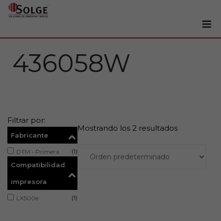
Soluciones
436058W
0
Impresoras
Etiquetadoras
Etiquetas
Filtrar por:
Tintas
Mostrando los 2 resultados
Fabricante
Lectores
(1)
DTM - Primera
Marcaje
Compatibilidad
Servicios
impresora
+34 93 241 22 21
(1)
LX500e