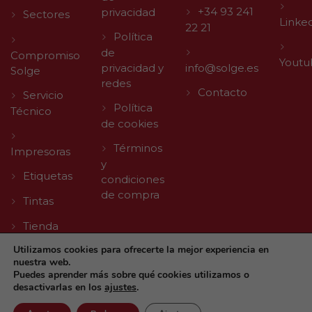
+34 93 241
privacidad
Sectores
Linke
22 21
Política
de
Compromiso
Youtu
privacidad y
info@solge.es
Solge
redes
Contacto
Servicio
Política
Técnico
de cookies
Términos
Impresoras
y
Etiquetas
condiciones
de compra
Tintas
Tienda
Utilizamos cookies para ofrecerte la mejor experiencia en
nuestra web.
Puedes aprender más sobre qué cookies utilizamos o
desactivarlas en los
ajustes
.
© 2026 Solge | Made with
by
Agencia Digital TLL