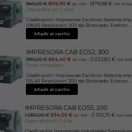
940,00
€
809,90
€
- (
979,98
€
sin IVA
IVA inclu
Disponible en: 2 días
Clasificación: Impresoras Escritorio Sistema im
108,00 Resolución: 203 dpi Bobinado: Exterior...
Añadir al carrito
IMPRESORA CAB EOS2, 300
990,00
€
854,40
€
- (
1.033,82
€
sin IVA
IVA incl
Envio inmediato
Clasificación: Impresoras Escritorio Sistema im
105,40 Resolución: 300 dpi Bobinado: Exterior...
Añadir al carrito
IMPRESORA CAB EOS5, 200
1.080,00
€
934,50
€
- (
1.130,75
€
sin IVA
IVA incl
Disponible en: 3 días
Clasificación: Impresoras Industriales Sistema 