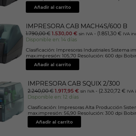
Añadir al carrito
IMPRESORA CAB MACH4S/600 B
1.790,00
€
1.530,00
€
- (
1.851,30
€
sin IVA
IVA in
Disponible en: 14 días
Clasificación: Impresoras Industriales Sistema 
max.impresión: 105,70 Resolución: 600 dpi Bobina
Añadir al carrito
IMPRESORA CAB SQUIX 2/300
2.240,00
€
1.917,95
€
- (
2.320,72
€
sin IVA
IVA 
Disponible en: 12 días
Clasificación: Impresoras Alta Producción Sist
max.impresión: 56,90 Resolución: 300 dpi Bobin
Añadir al carrito