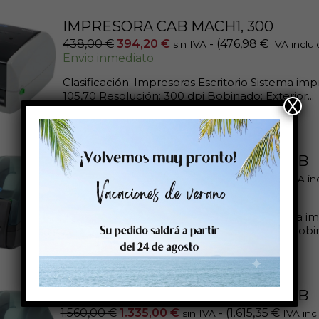
IMPRESORA CAB MACH1, 300
438,00
€
394,20
€
- (
476,98
€
sin IVA
IVA inclui
Envio inmediato
Clasificación: Impresoras Escritorio Sistema im
105,70 Resolución: 300 dpi Bobinado: Exterior...
X
Añadir al carrito
IMPRESORA CAB MACH4.3S/200 B
1.460,00
€
1.246,00
€
- (
1.507,66
€
sin IVA
IVA in
Envio inmediato
Clasificación: Impresoras Industriales Sistema 
max.impresión: 104,00 Resolución: 203 dpi Bobina
Añadir al carrito
IMPRESORA CAB MACH4.3S/300 B
1.560,00
€
1.335,00
€
- (
1.615,35
€
sin IVA
IVA inc