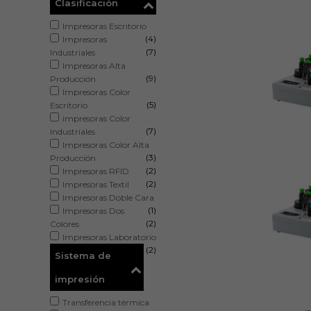
Clasificación
Impresoras Escritorio
(4)
Impresoras
(7)
Industriales
Impresoras Alta
(9)
Producción
Impresoras Color
(5)
Escritorio
impresoras Color
(7)
Industriales
Impresoras Color Alta
(3)
Producción
(2)
Impresoras RFID
(2)
Impresoras Textil
Impresoras Doble Cara
(1)
Impresoras Dos
(2)
Colores
Impresoras Laboratorio
(2)
Sistema de
impresión
Transferencia térmica