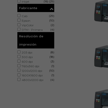
(16)
(29)
Inkjet
Fabricante
(29)
Cab
(10)
Epson
(2)
VipColor
(4)
DTM - Primera
Resolución de
impresión
(8)
203 dpi
(18)
300 dpi
(3)
600 dpi
(1)
760x360 dpi
(10)
1200x1200 dpi
(1)
1600X1600 dpi
(4)
4800x1200 dpi