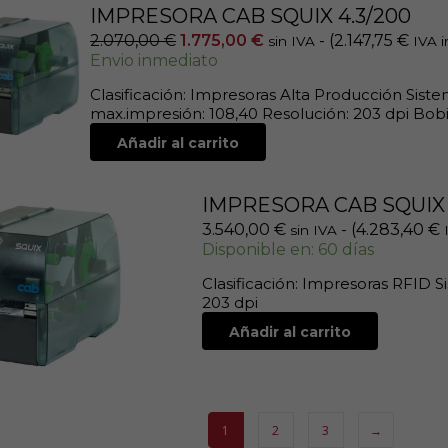
IMPRESORA CAB SQUIX 4.3/200
2.070,00
€
1.775,00
€
- (
2.147,75
€
sin IVA
IVA i
Envio inmediato
Clasificación: Impresoras Alta Producción Sist
max.impresión: 108,40 Resolución: 203 dpi Bobin
Añadir al carrito
IMPRESORA CAB SQUIX 
3.540,00
€
- (
4.283,40
€
sin IVA
Disponible en: 60 días
Clasificación: Impresoras RFID S
203 dpi
Añadir al carrito
1
2
3
→