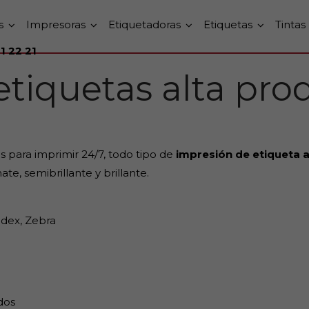
s
Impresoras
Etiquetadoras
Etiquetas
Tintas
1 22 21
etiquetas alta pro
 para imprimir 24/7, todo tipo de
impresión de etiqueta a
e, semibrillante y brillante.
odex, Zebra
dos