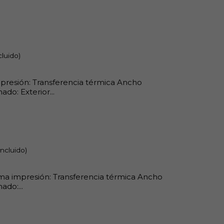
cluido)
impresión: Transferencia térmica Ancho
do: Exterior...
incluido)
ema impresión: Transferencia térmica Ancho
ado:...