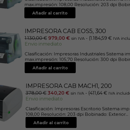
max.impresión: 108,00 Resolución: 203 dpi Bobina
Añadir al carrito
IMPRESORA CAB EOS5, 300
1.130,00
€
979,00
€
- (
1.184,59
€
sin IVA
IVA inclu
Envio inmediato
Clasificación: Impresoras Industriales Sistema 
max.impresión: 105,70 Resolución: 300 dpi Bobina
Añadir al carrito
IMPRESORA CAB MACH1, 200
378,00
€
340,20
€
- (
411,64
€
sin IVA
IVA incluid
Envio inmediato
Clasificación: Impresoras Escritorio Sistema im
108,00 Resolución: 203 dpi Bobinado: Exterior...
Añadir al carrito