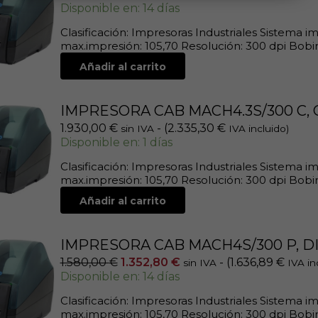
Disponible en: 14 días
Clasificación: Impresoras Industriales Sistema 
max.impresión: 105,70 Resolución: 300 dpi Bobina
Añadir al carrito
IMPRESORA CAB MACH4.3S/300 C,
1.930,00
€
- (
2.335,30
€
sin IVA
IVA incluido)
Disponible en: 1 días
Clasificación: Impresoras Industriales Sistema 
max.impresión: 105,70 Resolución: 300 dpi Bobina
Añadir al carrito
IMPRESORA CAB MACH4S/300 P, 
1.580,00
€
1.352,80
€
- (
1.636,89
€
sin IVA
IVA in
Disponible en: 14 días
Clasificación: Impresoras Industriales Sistema 
max.impresión: 105,70 Resolución: 300 dpi Bobina