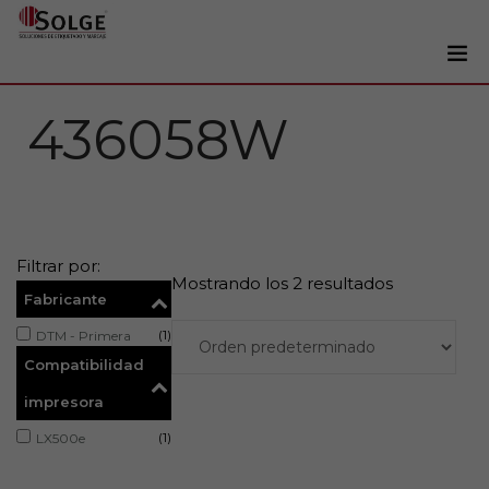
Soluciones
436058W
0
Impresoras
Etiquetadoras
Etiquetas
Filtrar por:
Tintas
Mostrando los 2 resultados
Fabricante
Lectores
(1)
DTM - Primera
Marcaje
Compatibilidad
Servicios
impresora
+34 93 241 22 21
(1)
LX500e