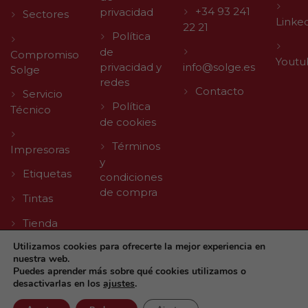
+34 93 241
privacidad
Sectores
Linke
22 21
Política
de
Compromiso
Youtu
privacidad y
info@solge.es
Solge
redes
Contacto
Servicio
Política
Técnico
de cookies
Términos
Impresoras
y
Etiquetas
condiciones
de compra
Tintas
Tienda
Utilizamos cookies para ofrecerte la mejor experiencia en
nuestra web.
Puedes aprender más sobre qué cookies utilizamos o
desactivarlas en los
ajustes
.
© 2026 Solge | Made with
by
Agencia Digital TLL