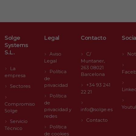
Solge
Legal
Contacto
Socia
Systems
S.L.
Aviso
C/
Not
Legal
Muntaner,
263 08021
La
Política
Face
Barcelona
empresa
de
+34 93 241
privacidad
Sectores
Linke
22 21
Política
de
Compromiso
Youtu
privacidad y
info@solge.es
Solge
redes
Contacto
Servicio
Política
Técnico
de cookies