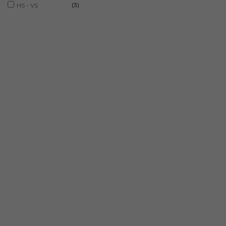
(3)
HS - VS