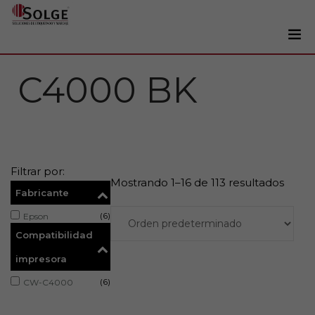
Soluciones
C4000 BK
0
Impresoras
Etiquetadoras
Etiquetas
Filtrar por:
Tintas
Mostrando 1–16 de 113 resultados
Fabricante
Lectores
(6)
Epson
Marcaje
Compatibilidad
Servicios
impresora
+34 93 241 22 21
(6)
CW-C4000