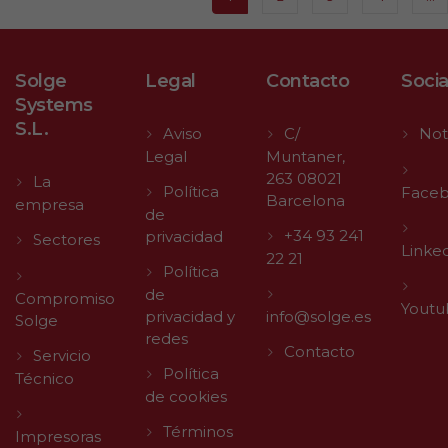
Solge
Legal
Contacto
Socia
Systems
S.L.
Aviso
C/
Not
Legal
Muntaner,
263 08021
La
Política
Face
Barcelona
empresa
de
+34 93 241
privacidad
Sectores
Linke
22 21
Política
de
Compromiso
Youtu
privacidad y
info@solge.es
Solge
redes
Contacto
Servicio
Política
Técnico
de cookies
Términos
Impresoras