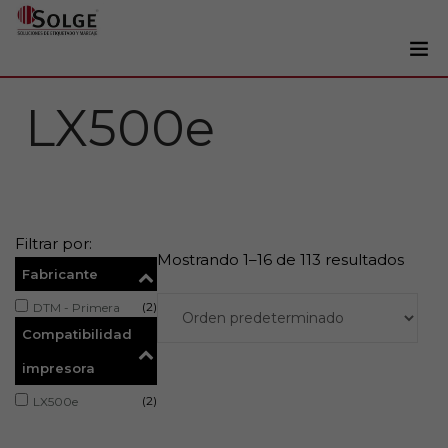
Soluciones
LX500e
0
Impresoras
Etiquetadoras
Etiquetas
Filtrar por:
Tintas
Mostrando 1–16 de 113 resultados
Fabricante
Lectores
(2)
DTM - Primera
Marcaje
Compatibilidad
Servicios
impresora
+34 93 241 22 21
(2)
LX500e