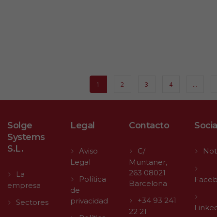
1
2
3
4
…
Solge
Legal
Contacto
Socia
Systems
S.L.
Aviso
C/
Not
Legal
Muntaner,
263 08021
La
Política
Face
Barcelona
empresa
de
+34 93 241
privacidad
Sectores
Linke
22 21