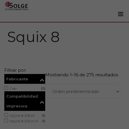
Soluciones
Squix 8
0
Impresoras
Etiquetadoras
Etiquetas
Filtrar por:
Tintas
Mostrando 1–16 de 275 resultados
Fabricante
Lectores
(2)
Cab
Marcaje
Compatibilidad
Servicios
impresora
+34 93 241 22 21
(1)
SQUIX 8.3/300
(1)
SQUIX 8.3/300 P