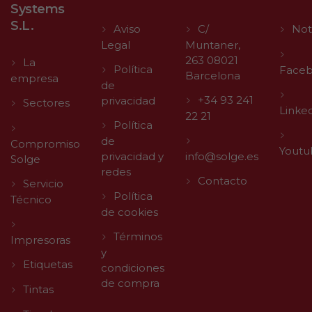
Systems
S.L.
Aviso
C/
Not
Legal
Muntaner,
263 08021
La
Política
Face
Barcelona
empresa
de
+34 93 241
privacidad
Sectores
Linke
22 21
Política
de
Compromiso
Youtu
privacidad y
info@solge.es
Solge
redes
Contacto
Servicio
Política
Técnico
de cookies
Términos
Impresoras
y
Etiquetas
condiciones
de compra
Tintas