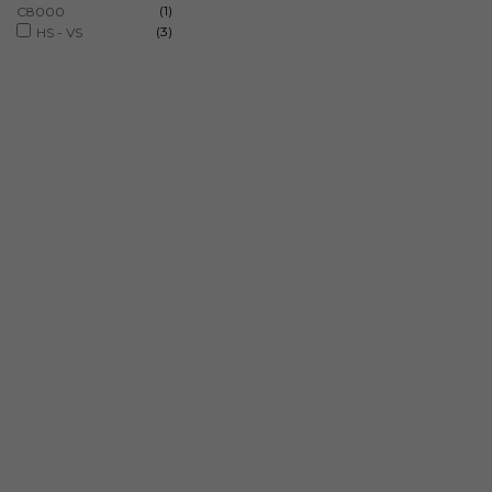
(1)
C8000
(3)
HS - VS