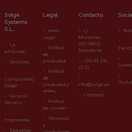
Solge
Legal
Contacto
Socia
Systems
S.L.
Aviso
C/
Not
Legal
Muntaner,
263 08021
La
Política
Face
Barcelona
empresa
de
+34 93 241
privacidad
Sectores
Linke
22 21
Política
de
Compromiso
Youtu
privacidad y
info@solge.es
Solge
redes
Contacto
Servicio
Política
Técnico
de cookies
Términos
Impresoras
y
Etiquetas
condiciones