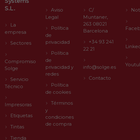
Systems
S.L.
Aviso
C/
Not
Legal
Muntaner,
263 08021
La
Política
Face
Barcelona
empresa
de
+34 93 241
privacidad
Sectores
Linke
22 21
Política
de
Compromiso
Youtu
privacidad y
info@solge.es
Solge
redes
Contacto
Servicio
Política
Técnico
de cookies
Términos
Impresoras
y
Etiquetas
condiciones
de compra
Tintas
Tienda