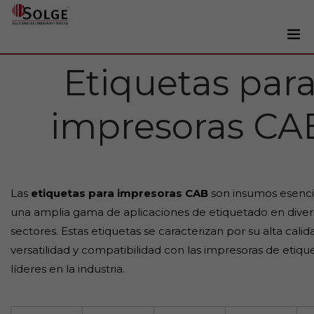
Etiquetas par
Soluciones
0
Impresoras
impresoras CA
Etiquetadoras
Etiquetas
Tintas
Las
etiquetas para impresoras CAB
son insumos esenci
Lectores
una amplia gama de aplicaciones de etiquetado en diver
Marcaje
sectores. Estas etiquetas se caracterizan por su alta calid
Servicios
versatilidad y compatibilidad con las impresoras de etiqu
líderes en la industria.
+34 93 241 22 21