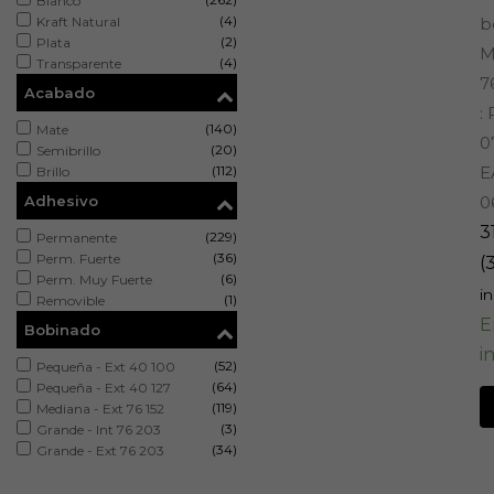
Blanco
(4)
Kraft Natural
b
(2)
Plata
M
(4)
Transparente
7
Acabado
:
(140)
Mate
0
(20)
Semibrillo
(112)
E
Brillo
Adhesivo
0
3
(229)
Permanente
(36)
Perm. Fuerte
(
(6)
Perm. Muy Fuerte
in
(1)
Removible
E
Bobinado
i
(52)
Pequeña - Ext 40 100
(64)
Pequeña - Ext 40 127
(119)
Mediana - Ext 76 152
(3)
Grande - Int 76 203
(34)
Grande - Ext 76 203