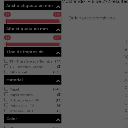
Mostrando 1–16 de 272 resulta
Ancho etiqueta en mm
14
210
Alto etiqueta en mm
12
297
R
e
Tipo de impresión
1
(33)
TT - Transferencia Térmica
P
(3)
TD - Térmico Directo
(236)
Br
INK - Inkjet
Material
A
P
(245)
Papel
(3)
Papel térmico
R
(18)
Polipropileno - PP
C
(4)
Polietileno - PE
R
(2)
Poliéster - PET
e
Color
P
(262)