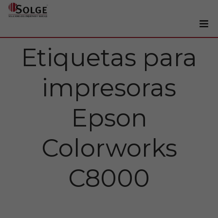
Etiquetas para
Soluciones
0
Impresoras
impresoras
Etiquetadoras
Etiquetas
Epson
Tintas
Lectores
Colorworks
Marcaje
C8000
Servicios
+34 93 241 22 21