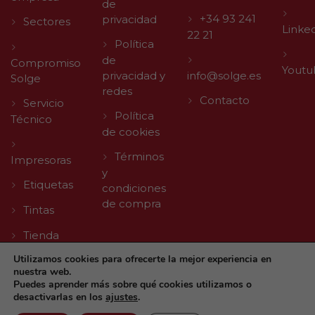
de
+34 93 241
privacidad
Sectores
Linke
22 21
Política
de
Compromiso
Youtu
privacidad y
info@solge.es
Solge
redes
Contacto
Servicio
Política
Técnico
de cookies
Términos
Impresoras
y
Etiquetas
condiciones
de compra
Tintas
Tienda
Utilizamos cookies para ofrecerte la mejor experiencia en
nuestra web.
Puedes aprender más sobre qué cookies utilizamos o
desactivarlas en los
ajustes
.
© 2026 Solge | Made with
by
Agencia Digital TLL