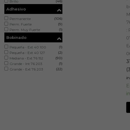
(46)
Brillo
b
Adhesivo
M
(106)
Permanente
7
(9)
Perm. Fuerte
(1)
:
Perm. Muy Fuerte
Bobinado
0
E
(1)
Pequeña - Ext 40 100
(2)
Pequeña - Ext 40 127
0
(90)
Mediana - Ext 76 152
3
(1)
Grande - Int 76 203
(22)
(
Grande - Ext 76 203
in
E
i