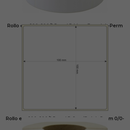
Añadir al carrito
Rollo etq.100×100/1 Papel B Mate Extra Ink-Perm
0/0- St B-R
18,80
€
- (
sin IVA
Disponible en: 3 días
Añadir al carrito
Rollo etq.100×100/1 Papel B SemiBr Ink-Perm 0/0-
St B-R