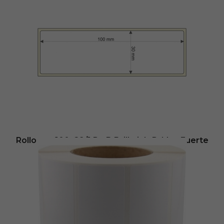
32,66
€
- (
sin IVA
Disponible en: 5 días
Añadir al carrito
Rollo etq.100×29/1 Pp B Brillo ink-P. Muy Fuerte
0/0- St B-
69,12
€
- (
sin IVA
Disponible en: 3 días