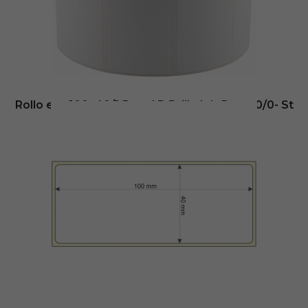
Añadir al carrito
Rollo etq.100×40/1 Papel B Brillo Ink-Perm 0/0- St
B-R
28,59
€
- (
sin IVA
Disponible en: 5 días