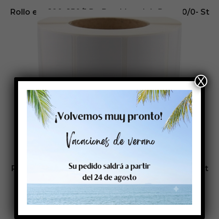
Rollo etq.100×150/1 Pp Bco Mate Ink-Perm 0/0- St
B-R
37,83
€
- (
sin IVA
Envio inmediato
X
Añadir al carrito
Rollo etq.100×29/1 Papel B Brillo Ink-Perm 0/0- St
B-R
38,46
€
- (
sin IVA
Disponible en: 5 días