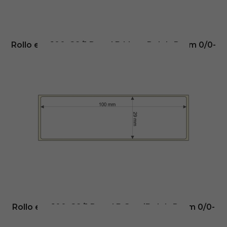
Añadir al carrito
Rollo etq.100×29/1 Papel B Mate Pr Ink-Perm 0/0-
St B-R
58,95
€
- (
sin IVA
Disponible en: 10 días
Añadir al carrito
Rollo etq.100×29/1 Papel B SemiBr Ink-Perm 0/0-
St B-R