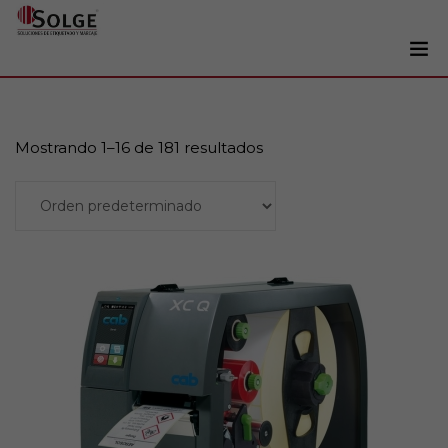
Soluciones
0
Impresoras
Mostrando 1–16 de 181 resultados
Etiquetadoras
Leer más
Etiquetas
Tintas
Lectores
Marcaje
Servicios
+34 93 241 22 21