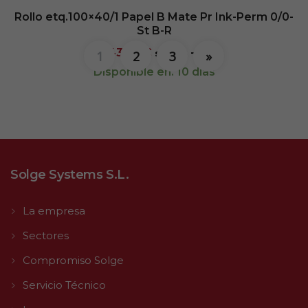
Rollo etq.100×40/1 Papel B Mate Pr Ink-Perm 0/0-
St B-R
43,97
€
- (
sin IVA
1
2
3
»
Disponible en: 10 días
Solge Systems S.L.
La empresa
Sectores
Compromiso Solge
Servicio Técnico