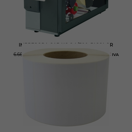
Añadir al carrito
IMPRESORA CAB XC Q4/300, BICOLOR
6.660,00
€
5.950,00
€
- (
7.199,50
€
sin IVA
IVA
incluido)
Sin existencias
Añadir al carrito