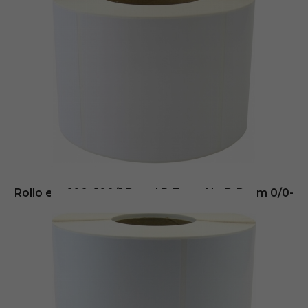
20,27
€
- (
sin IVA
Envio inmediato
Añadir al carrito
Rollo etq.100×100/1 Papel B Term No P-Perm 0/0-
St B-R
31,65
€
- (
sin IVA
Envio inmediato