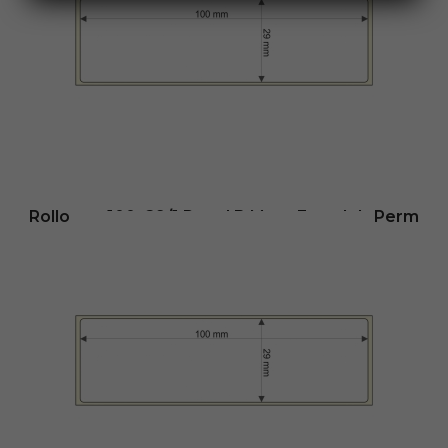
Añadir al carrito
Rollo etq.100×29/1 Papel B Mate Extra Ink-Perm
0/0- St B-R
41,54
€
- (
sin IVA
Disponible en: 7 días