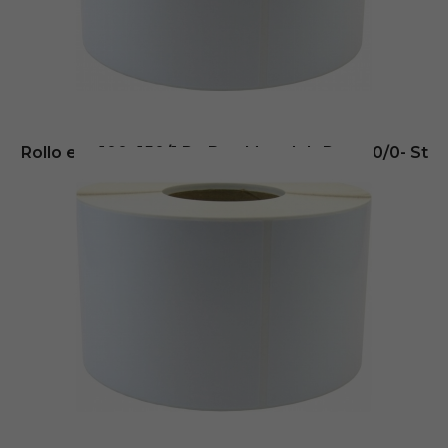
Añadir al carrito
Rollo etq.100×150/1 Pp Bco Mate Ink-Perm 0/0- St
B-R
75,66
€
- (
sin IVA
Envio inmediato
Añadir al carrito