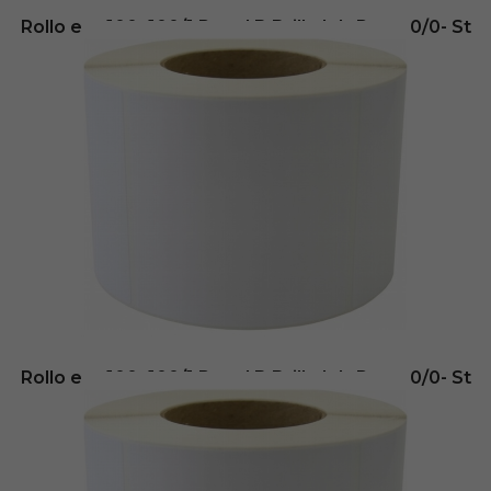
Rollo etq.100×100/1 Papel B Brillo Ink-Perm 0/0- St
B-R
31,06
€
- (
sin IVA
Envio inmediato
Añadir al carrito
Rollo etq.100×100/1 Papel B Brillo Ink-Perm 0/0- St
B-R
62,11
€
- (
sin IVA
Disponible en: 3 días