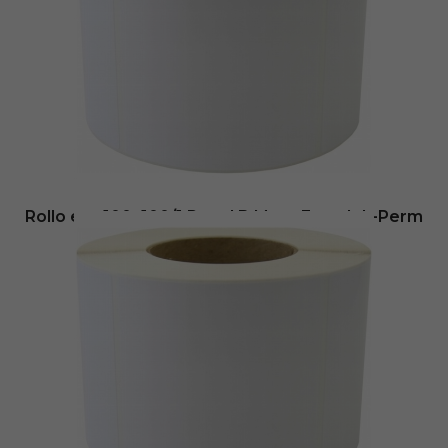
Añadir al carrito
Rollo etq.100×100/1 Papel B Mate Extra Ink-Perm
0/0- St B-R
37,13
€
- (
sin IVA
Envio inmediato